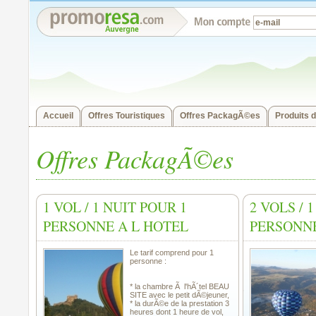
Accueil
Offres Touristiques
Offres PackagÃ©es
Produits d
Offres PackagÃ©es
1 VOL / 1 NUIT POUR 1
2 VOLS / 
PERSONNE A L HOTEL
PERSONNE
Le tarif comprend pour 1
personne :
* la chambre Ã l'hÃ´tel BEAU
SITE avec le petit dÃ©jeuner,
* la durÃ©e de la prestation 3
heures dont 1 heure de vol,