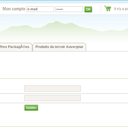
Il n'y a 
OK
ffres PackagÃ©es
Produits du terroir Auvergnat
Valider